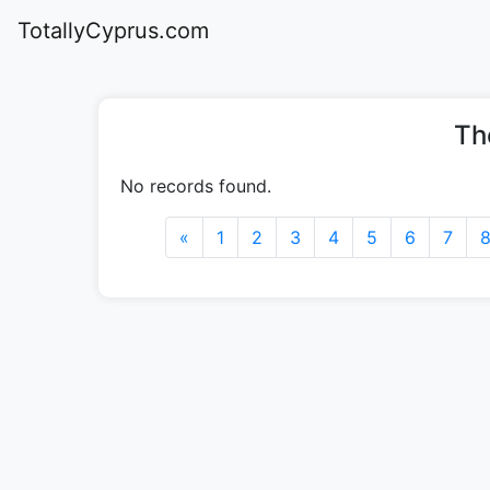
TotallyCyprus.com
Th
No records found.
«
1
2
3
4
5
6
7